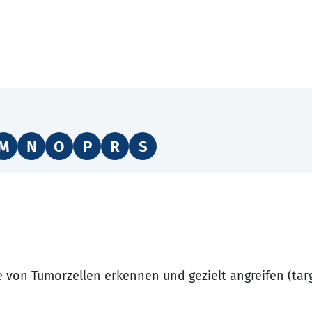
M
N
O
P
R
S
 von Tumorzellen erkennen und gezielt angreifen (tar