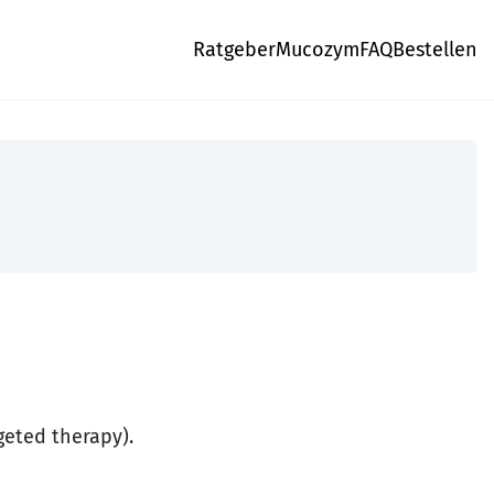
Ratgeber
Mucozym
FAQ
Bestellen
geted therapy).